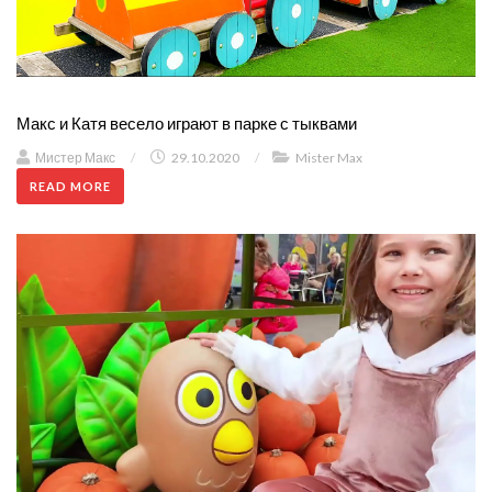
Макс и Катя весело играют в парке с тыквами
Мистер Макс
/
29.10.2020
/
Mister Max
READ MORE