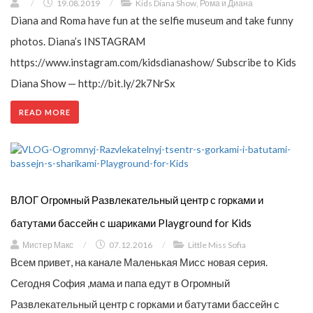
/
19.08.2019
/
Kids Diana Show
,
Рома и Диана
Diana and Roma have fun at the selfie museum and take funny
photos. Diana’s INSTAGRAM
https://www.instagram.com/kidsdianashow/ Subscribe to Kids
Diana Show — http://bit.ly/2k7NrSx
READ MORE
ВЛОГ Огромный Развлекательный центр с горками и
батутами бассейн с шариками Playground for Kids
Мистер Макс
/
07.12.2016
/
Little Miss Sofia
Всем привет, на канале Маленькая Мисс новая серия.
Сегодня София ,мама и папа едут в Огромный
Развлекательный центр с горками и батутами бассейн с