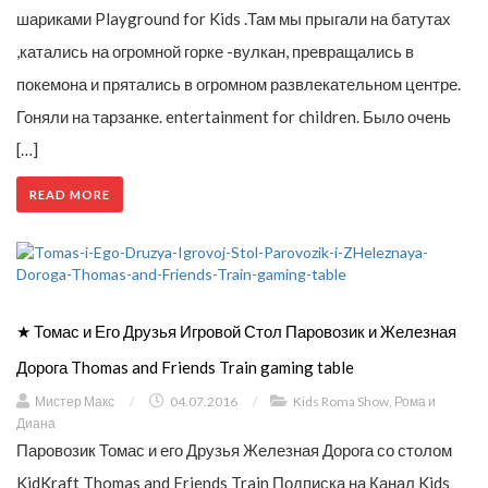
шариками Playground for Kids .Там мы прыгали на батутах
,катались на огромной горке -вулкан, превращались в
покемона и прятались в огромном развлекательном центре.
Гоняли на тарзанке. entertainment for children. Было очень
[…]
READ MORE
★ Томас и Его Друзья Игровой Стол Паровозик и Железная
Дорога Thomas and Friends Train gaming table
Мистер Макс
/
04.07.2016
/
Kids Roma Show
,
Рома и
Диана
Паровозик Томас и его Друзья Железная Дорога со столом
KidKraft Thomas and Friends Train Подписка на Канал Kids