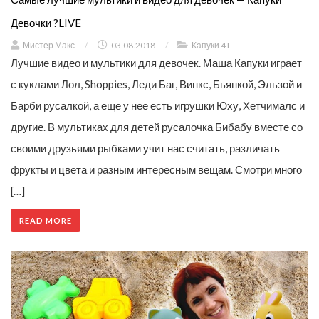
Девочки ?LIVE
Мистер Макс
/
03.08.2018
/
Капуки 4+
Лучшие видео и мультики для девочек. Маша Капуки играет
с куклами Лол, Shoppies, Леди Баг, Винкс, Бьянкой, Эльзой и
Барби русалкой, а еще у нее есть игрушки Юху, Хетчималс и
другие. В мультиках для детей русалочка Бибабу вместе со
своими друзьями рыбками учит нас считать, различать
фрукты и цвета и разным интересным вещам. Смотри много
[…]
READ MORE