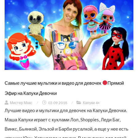
Самые лучшие мультики и видео для девочек
Прямой
Эфир на Капуки Девочки
Мистер Макс
/
03.09.2018
/
Капуки 4+
Лучшие видео и мультики для девочек на Капуки Девочки.
Маша Капуки играет с куклами Лол, Shoppies, Леди Баг,
Винкс, Бьянкой, Эльзой и Барби русалкой, а еще у нее есть
игрушки Юху, Хетчималс и другие. В мультиках для детей