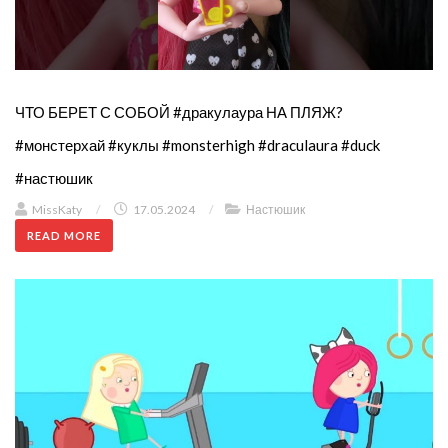
ЧТО БЕРЕТ С СОБОЙ #дракулаура НА ПЛЯЖ?
#монстерхай #куклы #monsterhigh #draculaura #duck
#настюшик
MissKaty
/
17.05.2024
/
Настюшик
READ MORE