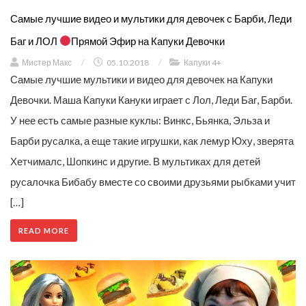
Самые лучшие видео и мультики для девочек с Барби, Леди
Баг и ЛОЛ
Прямой Эфир на Капуки Девочки
Мистер Макс
/
05.10.2018
/
Капуки 4+
Самые лучшие мультики и видео для девочек на Капуки
Девочки. Маша Капуки Кануки играет с Лол, Леди Баг, Барби.
У нее есть самые разные куклы: Винкс, Бьянка, Эльза и
Барби русалка, а еще такие игрушки, как лемур Юху, зверята
Хетчималс, Шопкинс и другие. В мультиках для детей
русалочка Бибабу вместе со своими друзьями рыбками учит
[…]
READ MORE