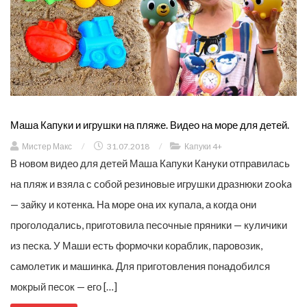
Маша Капуки и игрушки на пляже. Видео на море для детей.
Мистер Макс
/
31.07.2018
/
Капуки 4+
В новом видео для детей Маша Капуки Кануки отправилась
на пляж и взяла с собой резиновые игрушки дразнюки zooka
— зайку и котенка. На море она их купала, а когда они
проголодались, приготовила песочные пряники — куличики
из песка. У Маши есть формочки кораблик, паровозик,
самолетик и машинка. Для приготовления понадобился
мокрый песок — его […]