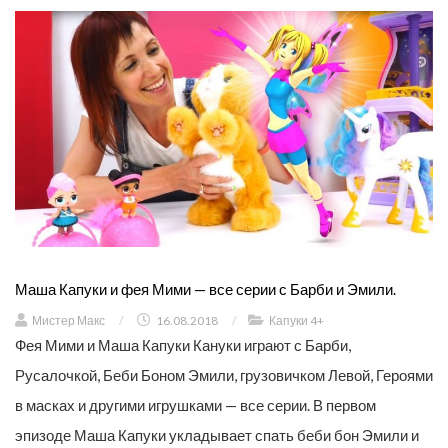
Маша Капуки и фея Мими — все серии с Барби и Эмили.
Мистер Макс
/
16.08.2018
/
Капуки 4+
Фея Мими и Маша Капуки Кануки играют с Барби,
Русалочкой, Беби Боном Эмили, грузовичком Левой, Героями
в масках и другими игрушками — все серии. В первом
эпизоде Маша Капуки укладывает спать беби бон Эмили и