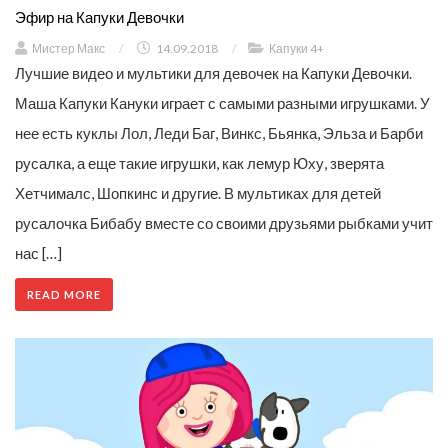
Эфир на Капуки Девочки
Мистер Макс
/
14.09.2018
/
Капуки 4+
Лучшие видео и мультики для девочек на Капуки Девочки.
Маша Капуки Кануки играет с самыми разными игрушками. У
нее есть куклы Лол, Леди Баг, Винкс, Бьянка, Эльза и Барби
русалка, а еще такие игрушки, как лемур Юху, зверята
Хетчималс, Шопкинс и другие. В мультиках для детей
русалочка Бибабу вместе со своими друзьями рыбками учит
нас […]
READ MORE