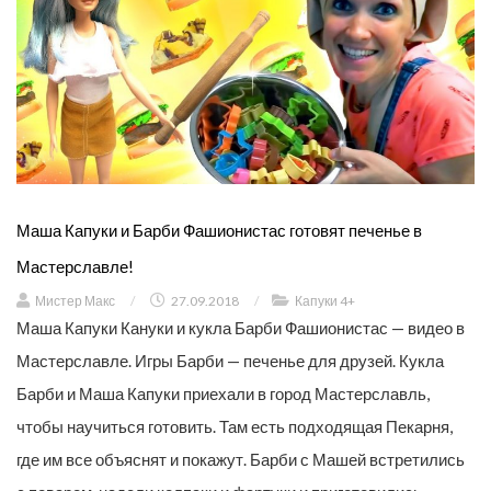
Маша Капуки и Барби Фашионистас готовят печенье в
Мастерславле!
Мистер Макс
/
27.09.2018
/
Капуки 4+
Маша Капуки Кануки и кукла Барби Фашионистас — видео в
Мастерславле. Игры Барби — печенье для друзей. Кукла
Барби и Маша Капуки приехали в город Мастерславль,
чтобы научиться готовить. Там есть подходящая Пекарня,
где им все объяснят и покажут. Барби с Машей встретились