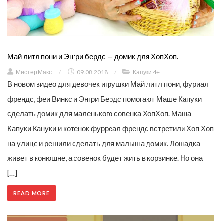
Май литл пони и Энгри бердс — домик для ХопХоп.
Мистер Макс
/
09.08.2018
/
Капуки 4+
В новом видео для девочек игрушки Май литл пони, фуриал
френдс, феи Винкс и Энгри Бердс помогают Маше Капуки
сделать домик для маленького совенка ХопХоп. Маша
Капуки Кануки и котенок фурреал френдс встретили Хоп Хоп
на улице и решили сделать для малыша домик. Лошадка
живет в конюшне, а совенок будет жить в корзинке. Но она
[…]
READ MORE