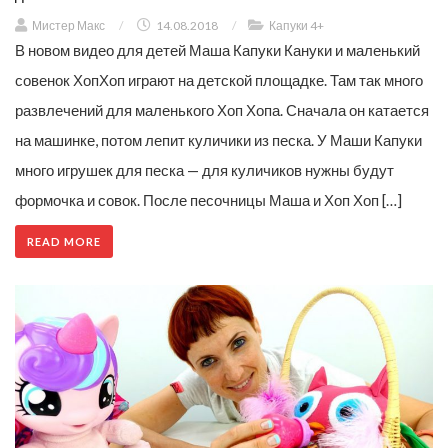
Мистер Макс
/
14.08.2018
/
Капуки 4+
В новом видео для детей Маша Капуки Кануки и маленький
совенок ХопХоп играют на детской площадке. Там так много
развлечений для маленького Хоп Хопа. Сначала он катается
на машинке, потом лепит куличики из песка. У Маши Капуки
много игрушек для песка — для куличиков нужны будут
формочка и совок. После песочницы Маша и Хоп Хоп […]
READ MORE