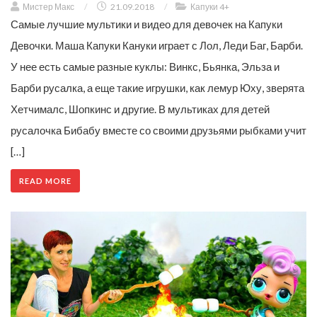
Мистер Макс
/
21.09.2018
/
Капуки 4+
Самые лучшие мультики и видео для девочек на Капуки
Девочки. Маша Капуки Кануки играет с Лол, Леди Баг, Барби.
У нее есть самые разные куклы: Винкс, Бьянка, Эльза и
Барби русалка, а еще такие игрушки, как лемур Юху, зверята
Хетчималс, Шопкинс и другие. В мультиках для детей
русалочка Бибабу вместе со своими друзьями рыбками учит
[…]
READ MORE