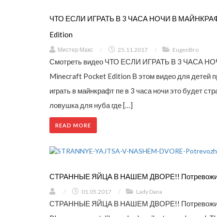
ЧТО ЕСЛИ ИГРАТЬ В 3 ЧАСА НОЧИ В МАЙНКРАФТ 
Edition
Мистер Макс
/
25.11.2017
/
EugenBro
Смотреть видео ЧТО ЕСЛИ ИГРАТЬ В 3 ЧАСА НО
Minecraft Pocket Edition В этом видео для детей 
играть в майнкрафт пе в 3 часа ночи это будет с
ловушка для нуба где […]
READ MORE
СТРАННЫЕ ЯЙЦА В НАШЕМ ДВОРЕ!! Потревожили 
/
01.05.2017
/
Lady Dana
СТРАННЫЕ ЯЙЦА В НАШЕМ ДВОРЕ!! Потревожили 