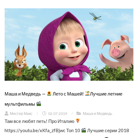
Маша и Медведь —
Лето с Машей!
Лучшие летние
мультфильмы
Мистер Макс
/
02.07.2019
/
Маша и Медведь
Там все любят петь! Про Италию
https://youtu.be/xKfa_zfBjwc Топ 10
Лучшие серии 2018