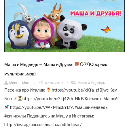
Маша и Медведь — Маша и Друзья
(Сборник
мультфильмов)
Мистер Макс
/
07.06.2019
/
Маша и Медведь
Песенка про Италию
https://youtu.be/xKfa_zfBjwc Кем
Быть?
https://youtu.be/uGLj42tb-Nk В Космос с Машей!
https://youtu.be/VW7MmxkYLfA #машаимедведь
#каникулы Подпишись на Машу в Инстаграм:
http://instagram.com/mashaandthebear/