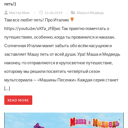
петь!)
Мистер Макс
/
11.06.2019
/
Маша и Медведь
Там все любят петь! Про Италию
https://youtu.be/xKfa_zfBjwc Так приятно помечтать о
путешествиях, особенно, когда ты провинился и наказан.
Солнечная Италии манит забыть обо всём насущном и
заставляет Машу петь от всей души. Ура! Маша и Медведь
наконец-то отправляются в кругосветное путешествие,
которому мы решили посвятить четвёртый сезон
мультсериала — «Машины Песенки». Каждая серия станет
[…]
READ MORE