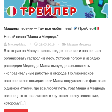
Машины песенки — Там все любят петь!
(Трейлер)
Новый сезон "Маша и Медведь"
Мистер Макс
/
28.05.2019
/
Маша и Медведь
В этот раз на Машу снизошло вдохновение, и она решает
организовать гастроли в лесу. Устроив погром и изрядно
рассердив Медведя, Маша вынуждена выполнять
«исправительные работы» в огороде. Но лирическое
настроение не покидает ее и Маша погружается в фантазию
о дивной Италии, где все любят петь. Ура! Маша и Медведь
наконец-то отправляются в кругосветное путешествие,
которому […]