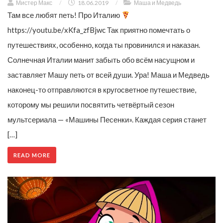
Мистер Макс
/
18.06.2019
/
Маша и Медведь
Там все любят петь! Про Италию
https://youtu.be/xKfa_zfBjwc Так приятно помечтать о
путешествиях, особенно, когда ты провинился и наказан.
Солнечная Италии манит забыть обо всём насущном и
заставляет Машу петь от всей души. Ура! Маша и Медведь
наконец-то отправляются в кругосветное путешествие,
которому мы решили посвятить четвёртый сезон
мультсериала — «Машины Песенки». Каждая серия станет
[…]
READ MORE