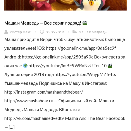
Маша и Медведь — Все серии подряд!
Мистер Макс
/
05.06.2019
/
Маша и Медведь
Маша приходит в Вирри, чтобы изучать животных было еще
увлекательнее! iOS: https://go.onelink.me/app/8da5ec9f
Android: https://go.onelink.me/app/2505a90c Вокруг света за
один час
https://youtu.be/imBF9WRvNvU Топ 10
Лучшие серии 2018 года https://youtu.be/WuypMZ5-Its
#машаимедведь Подпишись на Машу в Инстаграм:
http://instagram.com/mashaandthebear/
http://www.mashabear.ru — Официальный сайт Маша и
Медведь Маша и Медведь ВКонтакте —
http://vk.com/mashaimedvedtv Masha And The Bear Facebook
— […]