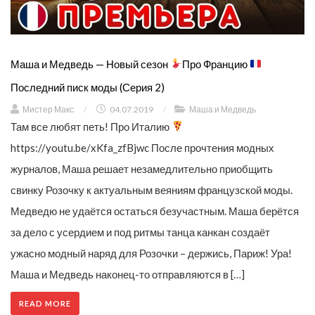
Маша и Медведь — Новый сезон
Про Францию
Последний писк моды (Серия 2)
Мистер Макс
/
04.07.2019
/
Маша и Медведь
Там все любят петь! Про Италию
https://youtu.be/xKfa_zfBjwc После прочтения модных
журналов, Маша решает незамедлительно приобщить
свинку Розочку к актуальным веяниям французской моды.
Медведю не удаётся остаться безучастным. Маша берётся
за дело с усердием и под ритмы танца канкан создаёт
ужасно модный наряд для Розочки – держись, Париж! Ура!
Маша и Медведь наконец-то отправляются в […]
READ MORE