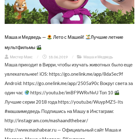
Маша и Медведь —
Лето с Машей!
Лучшие летние
мультфильмы
Мистер Макс
/
18.06.2019
/
Маша и Медведь
Маша приходит в Вирри, чтобы изучать животных было еще
увлекательнее! iOS: https://go.onelink.me/app/8da5ec9f
Android: https://go.onelink.me/app/2505a90c Вокруг света за
один час
https://youtu.be/imBF9WRvNvU Топ 10
Лучшие серии 2018 года https://youtu.be/WuypMZ5-Its
#машаимедведь Подпишись на Машу в Инстаграм:
http://instagram.com/mashaandthebear/
http://www.mashabear.ru — Официальный сайт Маша и