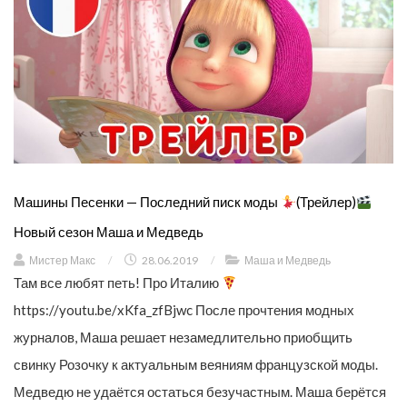
Машины Песенки — Последний писк моды
(Трейлер)
Новый сезон Маша и Медведь
Мистер Макс
/
28.06.2019
/
Маша и Медведь
Там все любят петь! Про Италию
https://youtu.be/xKfa_zfBjwc После прочтения модных
журналов, Маша решает незамедлительно приобщить
свинку Розочку к актуальным веяниям французской моды.
Медведю не удаётся остаться безучастным. Маша берётся