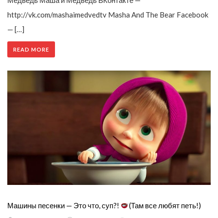
Медведь Маша и Медведь ВКонтакте —
http://vk.com/mashaimedvedtv Masha And The Bear Facebook
— […]
READ MORE
Машины песенки — Это что, суп?!
(Там все любят петь!)