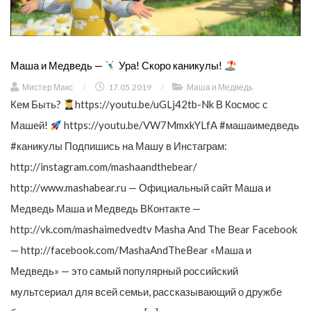
Маша и Медведь —
Ура! Скоро каникулы!
Мистер Макс
/
17.05.2019
/
Маша и Медведь
Кем Быть?
https://youtu.be/uGLj42tb-Nk В Космос с
Машей!
https://youtu.be/VW7MmxkYLfA #машаимедведь
#каникулы Подпишись на Машу в Инстаграм:
http://instagram.com/mashaandthebear/
http://www.mashabear.ru — Официальный сайт Маша и
Медведь Маша и Медведь ВКонтакте —
http://vk.com/mashaimedvedtv Masha And The Bear Facebook
— http://facebook.com/MashaAndTheBear «Маша и
Медведь» — это самый популярный российский
мультсериал для всей семьи, рассказывающий о дружбе