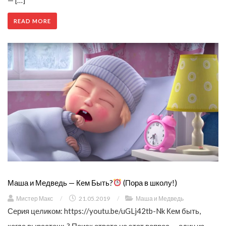
READ MORE
Маша и Медведь — Кем Быть?
(Пора в школу!)
Мистер Макс
/
21.05.2019
/
Маша и Медведь
Серия целиком: https://youtu.be/uGLj42tb-Nk Кем быть,
когда вырастешь? Поиск ответа на этот вопрос — один из