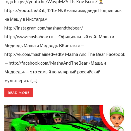
года https://youtu.be/WuypMZ5-Its Кем Быть?
https://youtu.be/uGLj42tb-Nk #машаимедведь Подпишись
на Машу в Инстаграм:
http://instagram.com/mashaandthebear/
http://www.mashabear.ru — Официальный сайт Маша и
Медведь Маша и Медведь ВКонтакте —
http://vk.com/mashaimedvedtv Masha And The Bear Facebook
— http://facebook.com/MashaAndTheBear «Маша и
Медведь» — это самый популярный российский
мультсериал […]
READ MORE