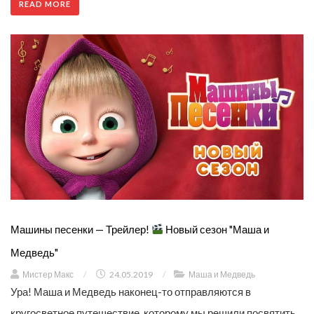
READ MORE
Машины песенки — Трейлер!
Новый сезон "Маша и
Медведь"
Мистер Макс
/
24.05.2019
/
Маша и Медведь
Ура! Маша и Медведь наконец-то отправляются в
кругосветное путешествие, которому мы решили посвятить