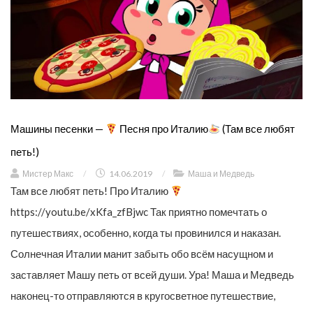
Машины песенки —
Песня про Италию
(Там все любят
петь!)
Мистер Макс
/
14.06.2019
/
Маша и Медведь
Там все любят петь! Про Италию
https://youtu.be/xKfa_zfBjwc Так приятно помечтать о
путешествиях, особенно, когда ты провинился и наказан.
Солнечная Италии манит забыть обо всём насущном и
заставляет Машу петь от всей души. Ура! Маша и Медведь
наконец-то отправляются в кругосветное путешествие,