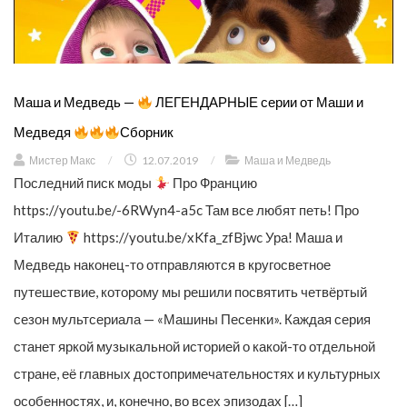
Маша и Медведь —
ЛЕГЕНДАРНЫЕ серии от Маши и
Медведя
Сборник
Мистер Макс
/
12.07.2019
/
Маша и Медведь
Последний писк моды
Про Францию
https://youtu.be/-6RWyn4-a5c Там все любят петь! Про
Италию
https://youtu.be/xKfa_zfBjwc Ура! Маша и
Медведь наконец-то отправляются в кругосветное
путешествие, которому мы решили посвятить четвёртый
сезон мультсериала — «Машины Песенки». Каждая серия
станет яркой музыкальной историей о какой-то отдельной
стране, её главных достопримечательностях и культурных
особенностях, и, конечно, во всех эпизодах […]