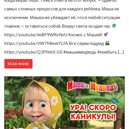
самых сложных процессов для каждого ребёнка. Маша не
исключение. Мишка же убеждает её, что в любой ситуации
главное — оставаться собой. Вокруг света за один час
https://youtu.be/imBF9WRvNvU Космос с Машей!
https://youtu.be/VW7MmxkYLfA Все серии подряд
https://youtu.be/Q3Pfmtil-G0 #машаимедведь #кембыть […]
READ MORE