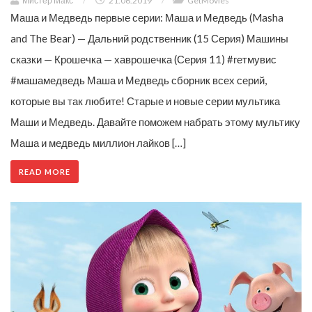
Мистер Макс
/
21.06.2019
/
GetMovies
Маша и Медведь первые серии: Маша и Медведь (Masha
and The Bear) — Дальний родственник (15 Серия) Машины
сказки — Крошечка — хаврошечка (Серия 11) #гетмувис
#машамедведь Маша и Медведь сборник всех серий,
которые вы так любите! Старые и новые серии мультика
Маши и Медведь. Давайте поможем набрать этому мультику
Маша и медведь миллион лайков […]
READ MORE