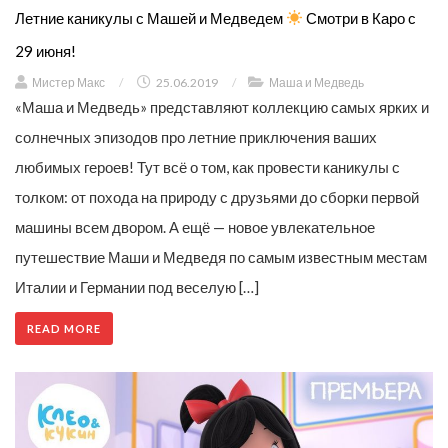
Летние каникулы с Машей и Медведем
​ Смотри в Каро с
29 июня!
Мистер Макс
/
25.06.2019
/
Маша и Медведь
«Маша и Медведь» представляют коллекцию самых ярких и
солнечных эпизодов про летние приключения ваших
любимых героев! Тут всё о том, как провести каникулы с
толком: от похода на природу с друзьями до сборки первой
машины всем двором. А ещё — новое увлекательное
путешествие Маши и Медведя по самым известным местам
Италии и Германии под веселую […]
READ MORE