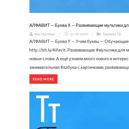
АЛФАВИТ — Буква Х — Развивающие мультики д
Мистер Макс
/
13.09.2019
/
Теремок ТВ
АЛФАВИТ — Буква У — Учим буквы — Обучающие 
http://bit.ly/Alfavit. Развивающие #мультики дл
новые слова. А ещё узнаем много нового и интер
занимательная #азбука с картинками, развивающая
READ MORE