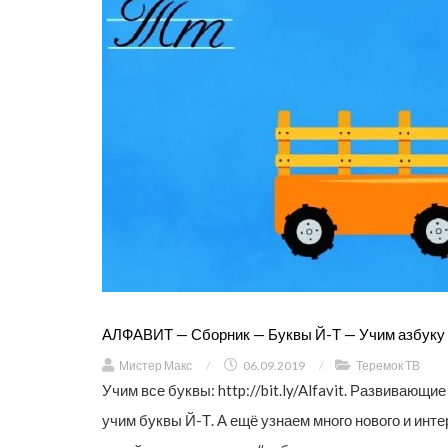
АЛФАВИТ — Сборник — Буквы Й-Т — Учим азбуку
Мистер Макс
/
06.09.2019
/
Теремок ТВ
Учим все буквы: http://bit.ly/Alfavit. Развива
учим буквы Й-Т. А ещё узнаем много нового и ин