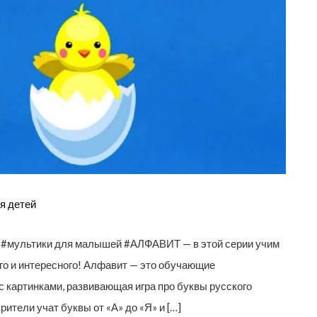
я детей
щие #мультики для малышей #АЛФАВИТ — в этой серии учим
ого и интересного! Алфавит — это обучающие
 картинками, развивающая игра про буквы русского
тели учат буквы от «А» до «Я» и […]