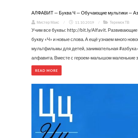
АЛФАВИТ — Буква Ч — Обучающие мультики — Аз
Мистер Макс
/
11.10.2019
/
Теремок ТВ
Учим все буквы: http://bit.ly/Alfavit. Развиваю
букву «Ч» и новые слова. А ещё узнаем много нов
мультфильмы для детей, занимательная #азбука с
алфавита. Вместе с героем-малышом маленькие зри
READ MORE