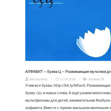
АЛФАВИТ — Буква Ц — Развивающие мультики дл
Мистер Макс
/
27.09.2019
/
Теремок ТВ
Учим все буквы: http://bit.ly/Alfavit. Развиваю
букву «Ц» и новые слова. А ещё узнаем много нов
мультфильмы для детей, занимательная #азбука с
алфавита. Вместе с героем-малышом маленькие зри