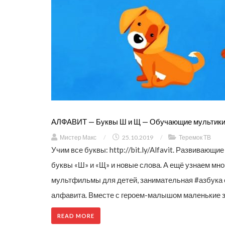
АЛФАВИТ — Буквы Ш и Щ — Обучающие мультики 
Мистер Макс
/
25.10.2019
/
Теремок ТВ
Учим все буквы: http://bit.ly/Alfavit. Развиваю
буквы «Ш» и «Щ» и новые слова. А ещё узнаем мно
мультфильмы для детей, занимательная #азбука с
алфавита. Вместе с героем-малышом маленькие зр
READ MORE